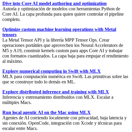
Dive into Core AI model authoring and optimization
Autoría y optimización de modelos con herramientas Python de
Core AI
. La capa profunda para quien quiere controlar el pipeline
completo.
Optimize custom machine learning operations with Metal
tensors
La
Metal Tensor API
y la librería
MPP Tensor Ops
. Crear
operaciones portátiles que aprovechen los Neural Accelerators de
M5 y A19, construir kernels custom para apps Core AI y trabajar
con formatos cuantizados. La capa baja para empujar el rendimiento
al máximo.
Explore numerical computing in Swift with MLX
MLX para
computación numérica
en Swift. Las primitivas sobre las
que se construye todo lo demás en ML.
Explore distributed inference and training with MLX
Inferencia y entrenamiento distribuidos con
MLX
. Escalar a
múltiples Macs.
Run local agentic AI on the Mac using MLX
Agentes de AI corriendo
localmente con privacidad
, baja latencia y
sin conexión.
OpenCode
, integración con Xcode y técnicas para
escalar entre Macs.