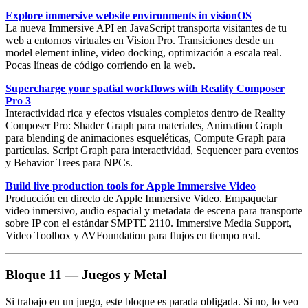
Explore immersive website environments in visionOS
La nueva
Immersive API
en JavaScript transporta visitantes de tu
web a entornos virtuales en Vision Pro. Transiciones desde un
model element inline, video docking, optimización a escala real.
Pocas líneas de código corriendo en la web.
Supercharge your spatial workflows with Reality Composer
Pro 3
Interactividad rica y efectos visuales completos dentro de Reality
Composer Pro:
Shader Graph
para materiales,
Animation Graph
para blending de animaciones esqueléticas,
Compute Graph
para
partículas. Script Graph para interactividad, Sequencer para eventos
y Behavior Trees para NPCs.
Build live production tools for Apple Immersive Video
Producción en directo de
Apple Immersive Video
. Empaquetar
video inmersivo, audio espacial y metadata de escena para transporte
sobre IP con el estándar
SMPTE 2110
. Immersive Media Support,
Video Toolbox y AVFoundation para flujos en tiempo real.
Bloque 11 — Juegos y Metal
Si trabajo en un juego, este bloque es parada obligada. Si no, lo veo