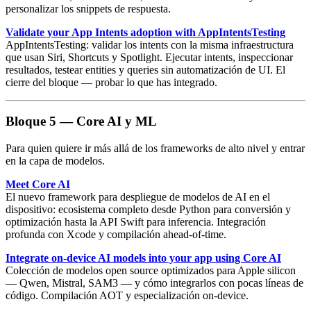
personalizar los snippets de respuesta.
Validate your App Intents adoption with AppIntentsTesting
AppIntentsTesting
: validar los intents con la misma infraestructura
que usan Siri, Shortcuts y Spotlight. Ejecutar intents, inspeccionar
resultados, testear entities y queries sin automatización de UI. El
cierre del bloque — probar lo que has integrado.
Bloque 5 — Core AI y ML
Para quien quiere ir más allá de los frameworks de alto nivel y entrar
en la capa de modelos.
Meet Core AI
El
nuevo framework
para despliegue de modelos de AI en el
dispositivo: ecosistema completo desde Python para conversión y
optimización hasta la API Swift para inferencia. Integración
profunda con Xcode y compilación ahead-of-time.
Integrate on-device AI models into your app using Core AI
Colección de modelos open source optimizados para Apple silicon
—
Qwen
,
Mistral
,
SAM3
— y cómo integrarlos con pocas líneas de
código. Compilación AOT y especialización on-device.