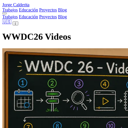
Jorge Calderita
Trabajos
Educación
Proyectos
Blog
Trabajos
Educación
Proyectos
Blog
🇺🇸
WWDC26 Videos