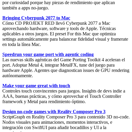
por curiosidad porque hay piezas de rendimiento que aplican
también a apps no-juego.
Bringing Cyberpunk 2077 to Mac
Cómo CD PROJEKT RED llevó
Cyberpunk 2077 a Mac
aprovechando hardware, software y tools de Apple. Técnicas
aplicables a otros juegos. El preset
For this Mac
que optimiza
settings automáticamente para balancear fidelidad visual y framerate
en toda la línea Mac.
Speedrun your game port with agentic coding
Las nuevas
skills agénticas
del Game Porting Toolkit 4 aceleran el
port. Adoptar
Metal 4
, integrar
MetalFX
, tune del juego para
hardware Apple. Agentes que diagnostican issues de GPU rendering
autónomamente.
Make your game great with touch
Controles touch convincentes para juegos. Insights de devs indie a
AAA, buenas prácticas, y cómo aprovechar el
Touch Controller
framework
y Metal para rendimiento óptimo.
Design no-code games with Reality Composer Pro 3
ScriptGraph
en Reality Composer Pro 3 para contenido 3D no-code.
Nodos visuales para animaciones, momentos interactivos, e
integración con SwiftUI para añadir bocadillos y UI a la