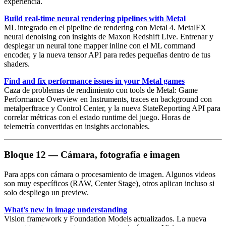
experiencia.
Build real-time neural rendering pipelines with Metal
ML integrado en el pipeline de rendering con
Metal 4
.
MetalFX
neural denoising
con insights de Maxon Redshift Live. Entrenar y
desplegar un neural tone mapper inline con el ML command
encoder, y la nueva tensor API para redes pequeñas dentro de tus
shaders.
Find and fix performance issues in your Metal games
Caza de problemas de rendimiento con tools de Metal:
Game
Performance Overview
en Instruments, traces en background con
metalperftrace y Control Center, y la nueva
StateReporting API
para
correlar métricas con el estado runtime del juego. Horas de
telemetría convertidas en insights accionables.
Bloque 12 — Cámara, fotografía e imagen
Para apps con cámara o procesamiento de imagen. Algunos videos
son muy específicos (RAW, Center Stage), otros aplican incluso si
solo despliego un preview.
What’s new in image understanding
Vision framework y Foundation Models actualizados. La nueva