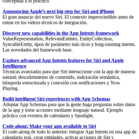
conceptual a lo práctico.
Announcing Apple’s next big step for Siri and iPhone
El gran anuncio del nuevo Siri. El contexto imprescindible antes de
entrar en los videos técnicos de integración.
Discover new capabilities in the App Intents framework
ValueRepresentation
,
RelevantEntities
,
EntityCollection
,
SyncableEntity
, tipos de parámetro más ricos y long-running intents.
Las novedades del framework base.
Explore advanced App Intents features for Siri and Apple
Intelligence
Técnicas avanzadas para que Siri interaccione con la app de manera
natural: descubrimiento de contenido,
indexación semántica
,
búsqueda estructurada y conexión con notificaciones y Now
Playing.
Build intelligent Siri experiences with App Schemas
Adoptar
App Schemas
para que la gente haga preguntas sobre datos
de la app y tome acciones mediante lenguaje natural. Ejemplo
práctico con eventos de calendario y Spotlight.
Code-along: Make your app available to Siri
El code-along de todo lo anterior: integrar
App Intents
en una app de
calendario real, crear entidades, activar acciones de Siri y