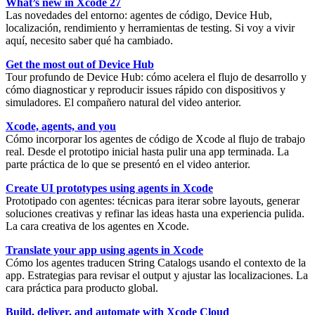
What’s new in Xcode 27
Las novedades del entorno:
agentes de código
,
Device Hub
,
localización
,
rendimiento
y
herramientas de testing
. Si voy a vivir
aquí, necesito saber qué ha cambiado.
Get the most out of Device Hub
Tour profundo de
Device Hub
: cómo acelera el flujo de desarrollo y
cómo diagnosticar y reproducir issues rápido con dispositivos y
simuladores. El compañero natural del video anterior.
Xcode, agents, and you
Cómo incorporar los
agentes de código de Xcode
al flujo de trabajo
real. Desde el prototipo inicial hasta pulir una app terminada. La
parte práctica de lo que se presentó en el video anterior.
Create UI prototypes using agents in Xcode
Prototipado con agentes
: técnicas para iterar sobre layouts, generar
soluciones creativas y refinar las ideas hasta una experiencia pulida.
La cara creativa de los agentes en Xcode.
Translate your app using agents in Xcode
Cómo los
agentes traducen String Catalogs
usando el contexto de la
app. Estrategias para revisar el output y ajustar las localizaciones. La
cara práctica para producto global.
Build, deliver, and automate with Xcode Cloud