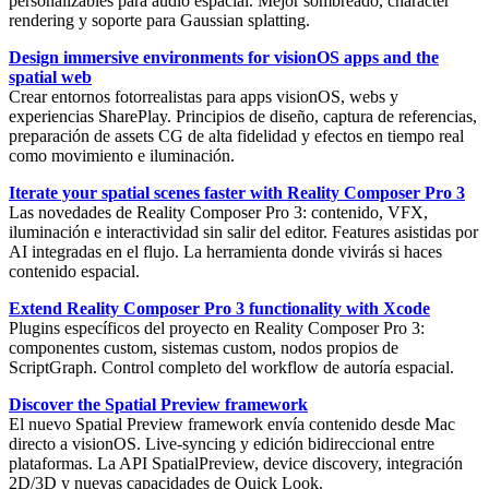
personalizables para audio espacial. Mejor sombreado, character
rendering y soporte para
Gaussian splatting
.
Design immersive environments for visionOS apps and the
spatial web
Crear
entornos fotorrealistas
para apps visionOS, webs y
experiencias SharePlay. Principios de diseño, captura de referencias,
preparación de assets CG de alta fidelidad y efectos en tiempo real
como movimiento e iluminación.
Iterate your spatial scenes faster with Reality Composer Pro 3
Las novedades de
Reality Composer Pro 3
: contenido, VFX,
iluminación e interactividad sin salir del editor. Features asistidas por
AI integradas en el flujo. La herramienta donde vivirás si haces
contenido espacial.
Extend Reality Composer Pro 3 functionality with Xcode
Plugins
específicos del proyecto en Reality Composer Pro 3:
componentes custom, sistemas custom, nodos propios de
ScriptGraph
. Control completo del workflow de autoría espacial.
Discover the Spatial Preview framework
El nuevo
Spatial Preview framework
envía contenido desde Mac
directo a visionOS. Live-syncing y edición bidireccional entre
plataformas. La API SpatialPreview, device discovery, integración
2D/3D y nuevas capacidades de Quick Look.