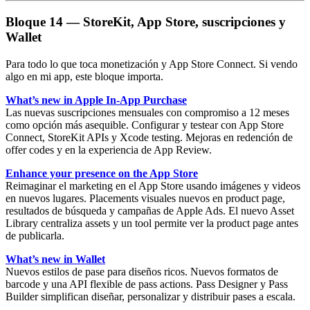
Bloque 14 — StoreKit, App Store, suscripciones y
Wallet
Para todo lo que toca monetización y App Store Connect. Si vendo
algo en mi app, este bloque importa.
What’s new in Apple In-App Purchase
Las nuevas
suscripciones mensuales con compromiso a 12 meses
como opción más asequible. Configurar y testear con App Store
Connect, StoreKit APIs y Xcode testing. Mejoras en redención de
offer codes y en la experiencia de App Review.
Enhance your presence on the App Store
Reimaginar el marketing en el App Store usando imágenes y videos
en nuevos lugares. Placements visuales nuevos en product page,
resultados de búsqueda y campañas de Apple Ads. El nuevo
Asset
Library
centraliza assets y un tool permite ver la product page antes
de publicarla.
What’s new in Wallet
Nuevos estilos de pase para diseños ricos. Nuevos formatos de
barcode y una API flexible de pass actions.
Pass Designer
y
Pass
Builder
simplifican diseñar, personalizar y distribuir pases a escala.