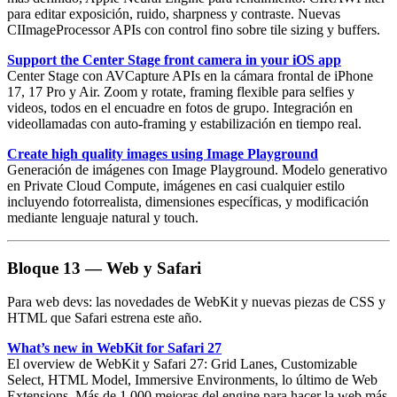
para editar exposición, ruido, sharpness y contraste. Nuevas
CIImageProcessor APIs con control fino sobre tile sizing y buffers.
Support the Center Stage front camera in your iOS app
Center Stage
con AVCapture APIs en la cámara frontal de iPhone
17, 17 Pro y Air. Zoom y rotate, framing flexible para selfies y
videos, todos en el encuadre en fotos de grupo. Integración en
videollamadas con auto-framing y estabilización en tiempo real.
Create high quality images using Image Playground
Generación de imágenes con
Image Playground
. Modelo generativo
en
Private Cloud Compute
, imágenes en casi cualquier estilo
incluyendo fotorrealista, dimensiones específicas, y modificación
mediante lenguaje natural y touch.
Bloque 13 — Web y Safari
Para web devs: las novedades de WebKit y nuevas piezas de CSS y
HTML que Safari estrena este año.
What’s new in WebKit for Safari 27
El overview de WebKit y
Safari 27
: Grid Lanes, Customizable
Select, HTML Model, Immersive Environments, lo último de Web
Extensions. Más de 1.000 mejoras del engine para hacer la web más