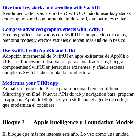
Dive into lazy stacks and scrolling with SwiftUI
Rendimiento de listas y scroll en SwiftUI. Cuándo usar lazy stacks,
cómo
optimizar el comportamiento de scroll
, qué patrones evitar.
Compose advanced graphics effects with SwiftUI
Efectos gráficos
avanzados con SwiftUI. Composición de capas,
blending modes y efectos visuales que van más allá de lo básico.
Use SwiftUI with AppKit and UIKit
Adopción incremental de SwiftUI en apps existentes de AppKit o
UIKit: el framework
Observation
para actualizar vistas, integrar
componentes SwiftUI en jerarquías existentes, y añadir escenas
completas SwiftUI sin cambiar la arquitectura.
Modernize your UIKit app
Actualizar layouts de iPhone para funcionar bien con
iPhone
Mirroring
y en iPad. Nuevas APIs de tab y navigation bars, preparar
la app para Apple Intelligence, y un skill para el agente de código
que moderniza el codebase.
Bloque 3 — Apple Intelligence y Foundation Models
El bloque que más me interesa este año. Lo veo como una unidad