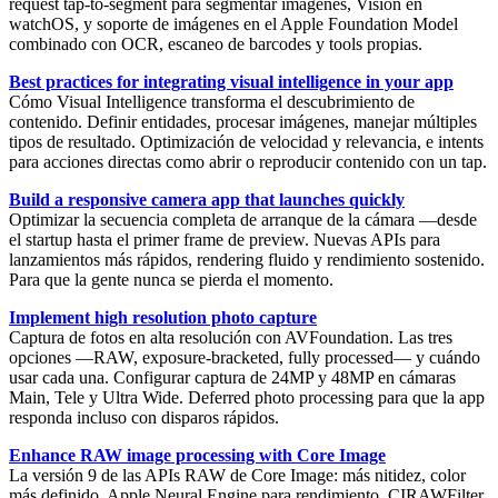
request
tap-to-segment
para segmentar imágenes, Vision en
watchOS, y soporte de imágenes en el Apple Foundation Model
combinado con OCR, escaneo de barcodes y tools propias.
Best practices for integrating visual intelligence in your app
Cómo
Visual Intelligence
transforma el descubrimiento de
contenido. Definir entidades, procesar imágenes, manejar múltiples
tipos de resultado. Optimización de velocidad y relevancia, e intents
para acciones directas como abrir o reproducir contenido con un tap.
Build a responsive camera app that launches quickly
Optimizar la secuencia completa de arranque de la cámara —desde
el startup hasta el
primer frame de preview
. Nuevas APIs para
lanzamientos más rápidos, rendering fluido y rendimiento sostenido.
Para que la gente nunca se pierda el momento.
Implement high resolution photo capture
Captura de fotos en alta resolución con AVFoundation. Las tres
opciones —
RAW
,
exposure-bracketed
,
fully processed
— y cuándo
usar cada una. Configurar captura de 24MP y 48MP en cámaras
Main, Tele y Ultra Wide. Deferred photo processing para que la app
responda incluso con disparos rápidos.
Enhance RAW image processing with Core Image
La versión 9 de las APIs RAW de
Core Image
: más nitidez, color
más definido, Apple Neural Engine para rendimiento.
CIRAWFilter