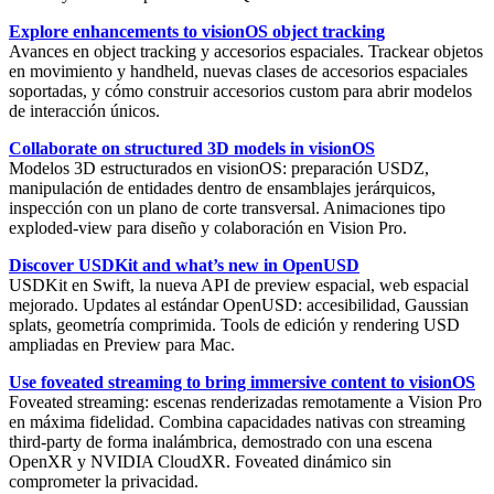
Explore enhancements to visionOS object tracking
Avances en
object tracking
y accesorios espaciales. Trackear objetos
en movimiento y handheld, nuevas clases de accesorios espaciales
soportadas, y cómo construir accesorios custom para abrir modelos
de interacción únicos.
Collaborate on structured 3D models in visionOS
Modelos 3D estructurados en visionOS: preparación
USDZ
,
manipulación de entidades dentro de ensamblajes jerárquicos,
inspección con un plano de corte transversal. Animaciones tipo
exploded-view para diseño y colaboración en Vision Pro.
Discover USDKit and what’s new in OpenUSD
USDKit
en Swift, la nueva API de preview espacial, web espacial
mejorado. Updates al estándar
OpenUSD
: accesibilidad, Gaussian
splats, geometría comprimida. Tools de edición y rendering USD
ampliadas en Preview para Mac.
Use foveated streaming to bring immersive content to visionOS
Foveated streaming
: escenas renderizadas remotamente a Vision Pro
en máxima fidelidad. Combina capacidades nativas con streaming
third-party de forma inalámbrica, demostrado con una escena
OpenXR
y NVIDIA CloudXR. Foveated dinámico sin
comprometer la privacidad.