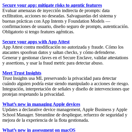
Secure your app: mitigate risks to agentic features
Evaluar amenazas de
inyección indirecta de prompts
: data
exfiltration, acciones no deseadas. Salvaguardas del sistema y
buenas prácticas con App Intents y Foundation Models —
confirmaciones de usuario, diseño seguro de prompts, autenticación.
Obligatorio si tengo features agénticas.
Secure your apps with App Attest
App Attest
contra modificación no autorizada y fraude. Cómo los
atacantes spoofean datos y saltan checks, y cómo defenderse.
Generar y gestionar claves en el
Secure Enclave
, validar attestations
y assertions, y usar la fraud metric para detectar abuso.
Meet Trust Insights
Trust Insights
usa ML preservando la privacidad para detectar
cuándo alguien podría estar siendo manipulado a acciones de riesgo.
Integración, interpretación de señales y diseño de intervenciones que
protejan respetando la privacidad.
What’s new in managing Apple devices
Updates a
declarative device management
, Apple Business y Apple
School Manager. Streamline de despliegue, refuerzo de seguridad y
mejora de la experiencia de la flota gestionada.
What’s new in assessment on macOS