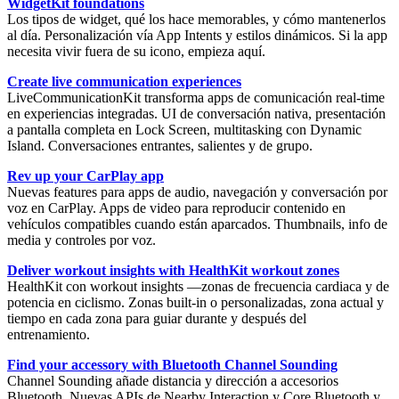
WidgetKit foundations
Los tipos de widget, qué los hace memorables, y cómo mantenerlos
al día.
Personalización vía App Intents
y estilos dinámicos. Si la app
necesita vivir fuera de su icono, empieza aquí.
Create live communication experiences
LiveCommunicationKit
transforma apps de comunicación real-time
en experiencias integradas. UI de conversación nativa, presentación
a pantalla completa en Lock Screen, multitasking con Dynamic
Island. Conversaciones entrantes, salientes y de grupo.
Rev up your CarPlay app
Nuevas features para apps de audio, navegación y conversación por
voz en
CarPlay
. Apps de video para reproducir contenido en
vehículos compatibles cuando están aparcados. Thumbnails, info de
media y controles por voz.
Deliver workout insights with HealthKit workout zones
HealthKit
con workout insights —zonas de frecuencia cardiaca y de
potencia en ciclismo. Zonas built-in o personalizadas, zona actual y
tiempo en cada zona para guiar durante y después del
entrenamiento.
Find your accessory with Bluetooth Channel Sounding
Channel Sounding
añade distancia y dirección a accesorios
Bluetooth. Nuevas APIs de Nearby Interaction y Core Bluetooth y