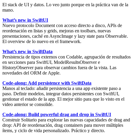
El stack de UI y datos. Lo veo junto porque en la práctica van de la
mano.
What’s new in SwiftUI
Nuevo protocolo
Document
con acceso directo a disco, APIs de
reordenación en listas y grids, mejoras en toolbars, nuevas
presentaciones,
caché en AsyncImage
y lazy state para
Observable
.
El overview de lo nuevo en el framework.
What’s new in SwiftData
Persistencia de tipos externos con
Codable
, agrupación de resultados
en secciones para SwiftUI,
ModelResultsObserver
e
HistoryObserver
para observar cambios fuera de la vista. Las
novedades del ORM de Apple.
Code-along: Add persistence with SwiftData
Manos al teclado: añadir
persistencia
a una app existente paso a
paso. Definir modelos, integrar datos persistentes con SwiftUI,
gestionar el estado de la app. El mejor sitio para que lo visto en el
video anterior se consolide.
Code-along: Build powerful drag and drop in SwiftUI
Construir Solitario para explorar las nuevas capacidades de drag and
drop:
API de reordenación
, drag containers para mover múltiples
ítems, y ciclo de vida personalizado. Práctico y directo.