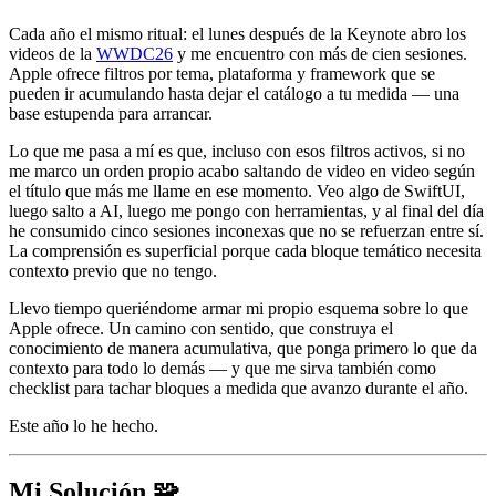
Cada año el mismo ritual: el lunes después de la Keynote abro los
videos de la
WWDC26
y me encuentro con más de cien sesiones.
Apple ofrece filtros por tema, plataforma y framework que se
pueden ir acumulando hasta dejar el catálogo a tu medida — una
base estupenda para arrancar.
Lo que me pasa a mí es que, incluso con esos filtros activos, si no
me marco un orden propio acabo saltando de video en video según
el título que más me llame en ese momento. Veo algo de
SwiftUI
,
luego salto a
AI
, luego me pongo con herramientas, y al final del día
he consumido cinco sesiones inconexas que no se refuerzan entre sí.
La comprensión es superficial porque cada bloque temático necesita
contexto previo que no tengo.
Llevo tiempo queriéndome armar mi propio esquema sobre lo que
Apple ofrece. Un camino con sentido, que construya el
conocimiento de manera acumulativa, que ponga primero lo que da
contexto para todo lo demás — y que me sirva también como
checklist para tachar bloques a medida que avanzo durante el año.
Este año lo he hecho.
Mi Solución 🧩