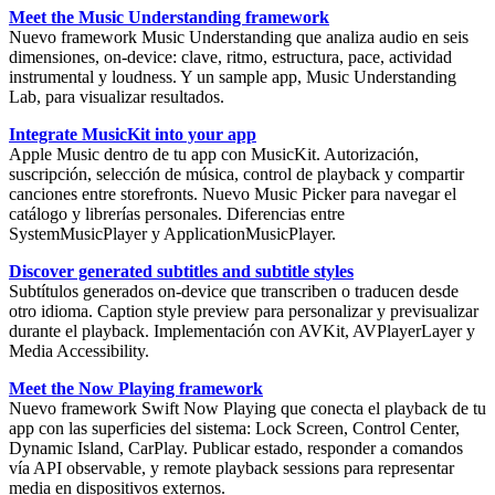
Meet the Music Understanding framework
Nuevo framework
Music Understanding
que analiza audio en seis
dimensiones, on-device: clave, ritmo, estructura, pace, actividad
instrumental y loudness. Y un sample app, Music Understanding
Lab, para visualizar resultados.
Integrate MusicKit into your app
Apple Music dentro de tu app con
MusicKit
. Autorización,
suscripción, selección de música, control de playback y compartir
canciones entre storefronts. Nuevo
Music Picker
para navegar el
catálogo y librerías personales. Diferencias entre
SystemMusicPlayer y ApplicationMusicPlayer.
Discover generated subtitles and subtitle styles
Subtítulos generados
on-device que transcriben o traducen desde
otro idioma. Caption style preview para personalizar y previsualizar
durante el playback. Implementación con AVKit, AVPlayerLayer y
Media Accessibility.
Meet the Now Playing framework
Nuevo framework Swift
Now Playing
que conecta el playback de tu
app con las superficies del sistema: Lock Screen, Control Center,
Dynamic Island, CarPlay. Publicar estado, responder a comandos
vía API observable, y
remote playback sessions
para representar
media en dispositivos externos.