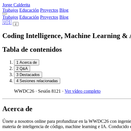
Jorge Calderita
Trabajos
Educación
Proyectos
Blog
Trabajos
Educación
Proyectos
Blog
🇺🇸
Coding Intelligence, Machine Learning &
Tabla de contenidos
1
Acerca de
2
Q&A
3
Destacados
4
Sesiones relacionadas
WWDC26 · Sesión 8121 ·
Ver vídeo completo
Acerca de
Únete a nosotros online para profundizar en la WWDC26 con ingeniero
materia de inteligencia de código, machine learning e IA. Conducido e