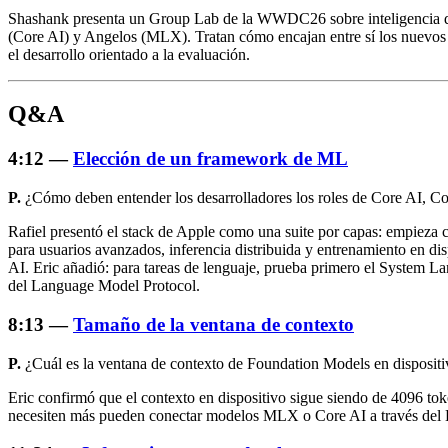
Shashank presenta un Group Lab de la WWDC26 sobre inteligencia de 
(Core AI) y Angelos (MLX). Tratan cómo encajan entre sí los nuevos 
el desarrollo orientado a la evaluación.
Q&A
4:12 —
Elección de un framework de ML
P.
¿Cómo deben entender los desarrolladores los roles de Core AI, C
Rafiel presentó el stack de Apple como una suite por capas: empiez
para usuarios avanzados, inferencia distribuida y entrenamiento en di
AI. Eric añadió: para tareas de lenguaje, prueba primero el System 
del Language Model Protocol.
8:13 —
Tamaño de la ventana de contexto
P.
¿Cuál es la ventana de contexto de Foundation Models en dispositiv
Eric confirmó que el contexto en dispositivo sigue siendo de 4096 to
necesiten más pueden conectar modelos MLX o Core AI a través del