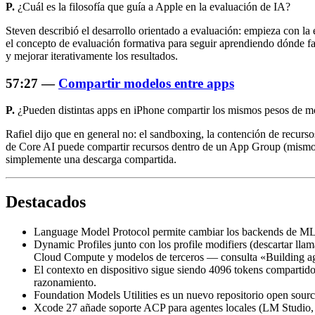
P.
¿Cuál es la filosofía que guía a Apple en la evaluación de IA?
Steven describió el desarrollo orientado a evaluación: empieza con la 
el concepto de evaluación formativa para seguir aprendiendo dónde fal
y mejorar iterativamente los resultados.
57:27 —
Compartir modelos entre apps
P.
¿Pueden distintas apps en iPhone compartir los mismos pesos de m
Rafiel dijo que en general no: el sandboxing, la contención de recurs
de Core AI puede compartir recursos dentro de un App Group (mismo de
simplemente una descarga compartida.
Destacados
Language Model Protocol permite cambiar los backends de MLX
Dynamic Profiles junto con los profile modifiers (descartar llam
Cloud Compute y modelos de terceros — consulta «Building ag
El contexto en dispositivo sigue siendo 4096 tokens compartid
razonamiento.
Foundation Models Utilities es un nuevo repositorio open sou
Xcode 27 añade soporte ACP para agentes locales (LM Studio, Ol