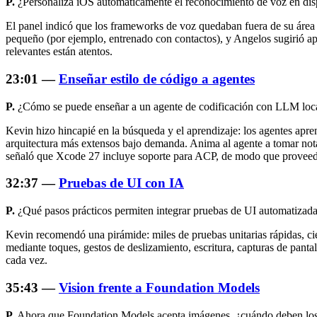
P.
¿Personaliza iOS automáticamente el reconocimiento de voz en disp
El panel indicó que los frameworks de voz quedaban fuera de su área
pequeño (por ejemplo, entrenado con contactos), y Angelos sugirió ap
relevantes están atentos.
23:01 —
Enseñar estilo de código a agentes
P.
¿Cómo se puede enseñar a un agente de codificación con LLM loca
Kevin hizo hincapié en la búsqueda y el aprendizaje: los agentes a
arquitectura más extensos bajo demanda. Anima al agente a tomar not
señaló que Xcode 27 incluye soporte para ACP, de modo que proveed
32:37 —
Pruebas de UI con IA
P.
¿Qué pasos prácticos permiten integrar pruebas de UI automatizadas
Kevin recomendó una pirámide: miles de pruebas unitarias rápidas, c
mediante toques, gestos de deslizamiento, escritura, capturas de pantal
cada vez.
35:43 —
Vision frente a Foundation Models
P.
Ahora que Foundation Models acepta imágenes, ¿cuándo deben los 