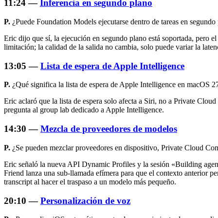
11:24 —
Inferencia en segundo plano
P.
¿Puede Foundation Models ejecutarse dentro de tareas en segundo p
Eric dijo que sí, la ejecución en segundo plano está soportada, pero e
limitación; la calidad de la salida no cambia, solo puede variar la laten
13:05 —
Lista de espera de Apple Intelligence
P.
¿Qué significa la lista de espera de Apple Intelligence en macOS 
Eric aclaró que la lista de espera solo afecta a Siri, no a Private Cl
pregunta al group lab dedicado a Apple Intelligence.
14:30 —
Mezcla de proveedores de modelos
P.
¿Se pueden mezclar proveedores en dispositivo, Private Cloud Compu
Eric señaló la nueva API Dynamic Profiles y la sesión «Building age
Friend lanza una sub-llamada efímera para que el contexto anterior pe
transcript al hacer el traspaso a un modelo más pequeño.
20:10 —
Personalización de voz