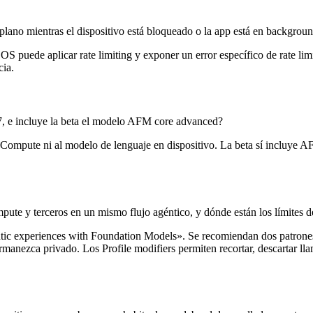
lano mientras el dispositivo está bloqueado o la app está en backgrou
l OS puede aplicar rate limiting y exponer un error específico de rate l
cia.
27, e incluye la beta el modelo AFM core advanced?
oud Compute ni al modelo de lenguaje en dispositivo. La beta sí incluye 
te y terceros en un mismo flujo agéntico, y dónde están los límites d
ntic experiences with Foundation Models». Se recomiendan dos patrone
rmanezca privado. Los Profile modifiers permiten recortar, descartar lla