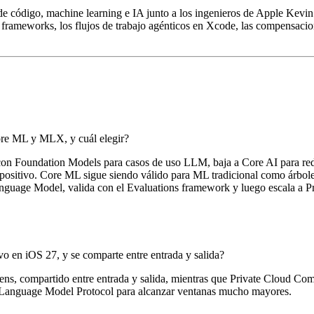
código, machine learning e IA junto a los ingenieros de Apple Kevin 
frameworks, los flujos de trabajo agénticos en Xcode, las compensacio
ore ML y MLX, y cuál elegir?
a con Foundation Models para casos de uso LLM, baja a Core AI para 
spositivo. Core ML sigue siendo válido para ML tradicional como árbole
Language Model, valida con el Evaluations framework y luego escala a 
o en iOS 27, y se comparte entre entrada y salida?
kens, compartido entre entrada y salida, mientras que Private Cloud C
 Language Model Protocol para alcanzar ventanas mucho mayores.