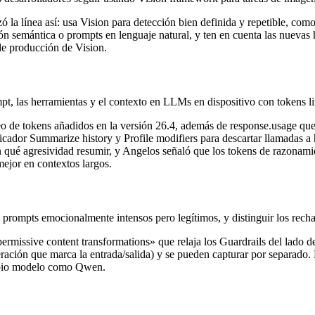
la línea así: usa Vision para detección bien definida y repetible, com
n semántica o prompts en lenguaje natural, y ten en cuenta las nuevas
e producción de Vision.
pt, las herramientas y el contexto en LLMs en dispositivo con tokens l
eo de tokens añadidos en la versión 26.4, además de
response.usage
que 
cador Summarize history y Profile modifiers para descartar llamadas a h
 qué agresividad resumir, y Angelos señaló que los tokens de razonamie
ejor en contextos largos.
prompts emocionalmente intensos pero legítimos, y distinguir los recha
issive content transformations» que relaja los Guardrails del lado de
eración que marca la entrada/salida) y se pueden capturar por separado
propio modelo como Qwen.