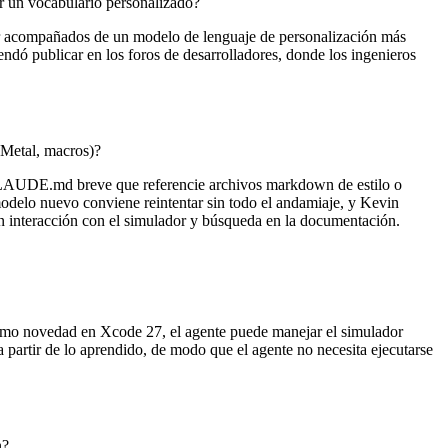
r un vocabulario personalizado?
 ir acompañados de un modelo de lenguaje de personalización más
ndó publicar en los foros de desarrolladores, donde los ingenieros
 Metal, macros)?
 CLAUDE.md breve que referencie archivos markdown de estilo o
odelo nuevo conviene reintentar sin todo el andamiaje, y Kevin
interacción con el simulador y búsqueda en la documentación.
Como novedad en Xcode 27, el agente puede manejar el simulador
 a partir de lo aprendido, de modo que el agente no necesita ejecutarse
n?