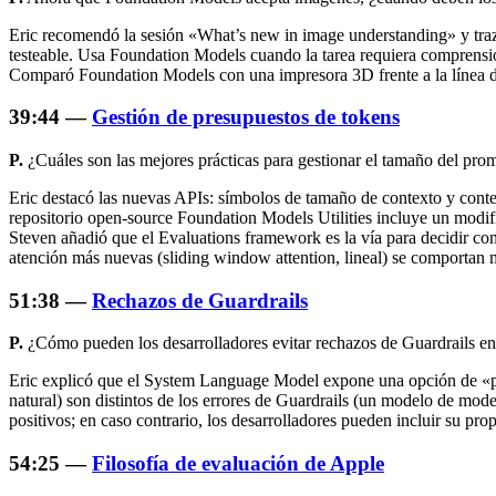
Eric recomendó la sesión «What’s new in image understanding» y trazó 
testeable. Usa Foundation Models cuando la tarea requiera comprensió
Comparó Foundation Models con una impresora 3D frente a la línea d
39:44 —
Gestión de presupuestos de tokens
P.
¿Cuáles son las mejores prácticas para gestionar el tamaño del prom
Eric destacó las nuevas APIs: símbolos de tamaño de contexto y cont
repositorio open-source Foundation Models Utilities incluye un modifi
Steven añadió que el Evaluations framework es la vía para decidir con
atención más nuevas (sliding window attention, lineal) se comportan m
51:38 —
Rechazos de Guardrails
P.
¿Cómo pueden los desarrolladores evitar rechazos de Guardrails en 
Eric explicó que el System Language Model expone una opción de «perm
natural) son distintos de los errores de Guardrails (un modelo de mod
positivos; en caso contrario, los desarrolladores pueden incluir su 
54:25 —
Filosofía de evaluación de Apple