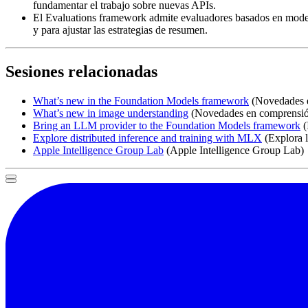
fundamentar el trabajo sobre nuevas APIs.
El Evaluations framework admite evaluadores basados en modelo-
y para ajustar las estrategias de resumen.
Sesiones relacionadas
What’s new in the Foundation Models framework
(Novedades e
What’s new in image understanding
(Novedades en comprensió
Bring an LLM provider to the Foundation Models framework
(
Explore distributed inference and training with MLX
(Explora l
Apple Intelligence Group Lab
(Apple Intelligence Group Lab)