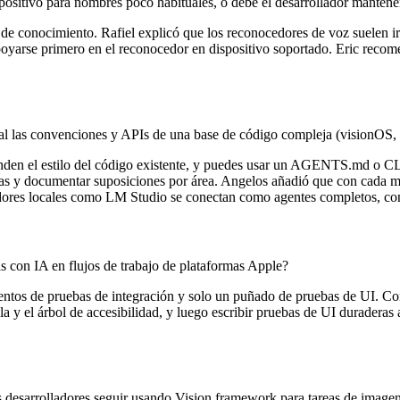
ositivo para nombres poco habituales, o debe el desarrollador mantene
 de conocimiento. Rafiel explicó que los reconocedores de voz suelen
oyarse primero en el reconocedor en dispositivo soportado. Eric recome
l las convenciones y APIs de una base de código compleja (visionOS,
prenden el estilo del código existente, y puedes usar un AGENTS.md o
as y documentar suposiciones por área. Angelos añadió que con cada m
ores locales como LM Studio se conectan como agentes completos, con 
 con IA en flujos de trabajo de plataformas Apple?
ientos de pruebas de integración y solo un puñado de pruebas de UI. 
la y el árbol de accesibilidad, y luego escribir pruebas de UI duraderas
desarrolladores seguir usando Vision framework para tareas de image