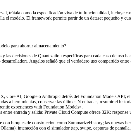
eval, trátala como la especificación viva de tu funcionalidad, incluye 
la el modelo. El framework permite partir de un dataset pequeño y curad
odelo para ahorrar almacenamiento?
os y las decisiones de Quantization específicas para cada caso de uso h
sarrollador). Angelos señaló que el verdadero uso compartido entre app
, Core AI, Google o Anthropic detrás del Foundation Models API; el
adas a herramientas, conservar las últimas N entradas, resumir el histori
entic experiences with Foundation Models».
os entre entrada y salida; Private Cloud Compute ofrece 32K;
response.
rce con bloques de construcción como
SummarizeHistory
; las nuevas he
lama), interacción con el simulador (tap, swipe, capturas de pantalla