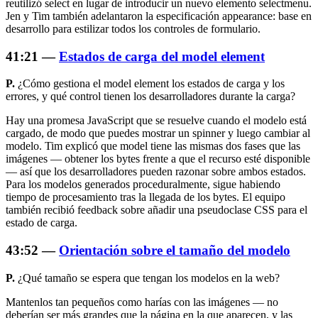
reutilizó
select
en lugar de introducir un nuevo elemento selectmenu.
Jen y Tim también adelantaron la especificación
appearance: base
en
desarrollo para estilizar todos los controles de formulario.
41:21 —
Estados de carga del model element
P.
¿Cómo gestiona el model element los estados de carga y los
errores, y qué control tienen los desarrolladores durante la carga?
Hay una promesa JavaScript que se resuelve cuando el modelo está
cargado, de modo que puedes mostrar un spinner y luego cambiar al
modelo. Tim explicó que model tiene las mismas dos fases que las
imágenes — obtener los bytes frente a que el recurso esté disponible
— así que los desarrolladores pueden razonar sobre ambos estados.
Para los modelos generados proceduralmente, sigue habiendo
tiempo de procesamiento tras la llegada de los bytes. El equipo
también recibió feedback sobre añadir una pseudoclase CSS para el
estado de carga.
43:52 —
Orientación sobre el tamaño del modelo
P.
¿Qué tamaño se espera que tengan los modelos en la web?
Mantenlos tan pequeños como harías con las imágenes — no
deberían ser más grandes que la página en la que aparecen, y las