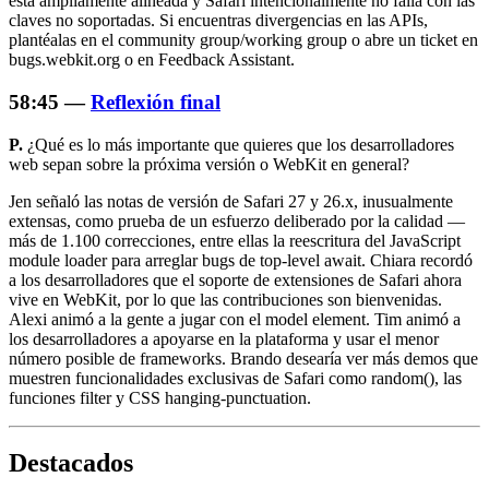
está ampliamente alineada y Safari intencionalmente no falla con las
claves no soportadas. Si encuentras divergencias en las APIs,
plantéalas en el community group/working group o abre un ticket en
bugs.webkit.org o en Feedback Assistant.
58:45 —
Reflexión final
P.
¿Qué es lo más importante que quieres que los desarrolladores
web sepan sobre la próxima versión o WebKit en general?
Jen señaló las notas de versión de Safari 27 y 26.x, inusualmente
extensas, como prueba de un esfuerzo deliberado por la calidad —
más de 1.100 correcciones, entre ellas la reescritura del JavaScript
module loader para arreglar bugs de top-level await. Chiara recordó
a los desarrolladores que el soporte de extensiones de Safari ahora
vive en WebKit, por lo que las contribuciones son bienvenidas.
Alexi animó a la gente a jugar con el model element. Tim animó a
los desarrolladores a apoyarse en la plataforma y usar el menor
número posible de frameworks. Brando desearía ver más demos que
muestren funcionalidades exclusivas de Safari como
random()
, las
funciones filter y CSS
hanging-punctuation
.
Destacados