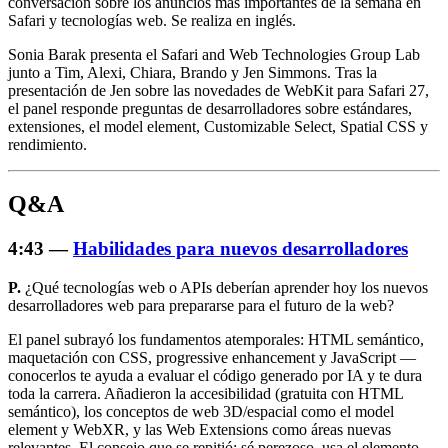
conversación sobre los anuncios más importantes de la semana en
Safari y tecnologías web. Se realiza en inglés.
Sonia Barak presenta el Safari and Web Technologies Group Lab
junto a Tim, Alexi, Chiara, Brando y Jen Simmons. Tras la
presentación de Jen sobre las novedades de WebKit para Safari 27,
el panel responde preguntas de desarrolladores sobre estándares,
extensiones, el model element, Customizable Select, Spatial CSS y
rendimiento.
Q&A
4:43 —
Habilidades para nuevos desarrolladores
P.
¿Qué tecnologías web o APIs deberían aprender hoy los nuevos
desarrolladores web para prepararse para el futuro de la web?
El panel subrayó los fundamentos atemporales: HTML semántico,
maquetación con CSS, progressive enhancement y JavaScript —
conocerlos te ayuda a evaluar el código generado por IA y te dura
toda la carrera. Añadieron la accesibilidad (gratuita con HTML
semántico), los conceptos de web 3D/espacial como el model
element y WebXR, y las Web Extensions como áreas nuevas
relevantes. El consejo que se repitió: sé perezoso, usa el elemento