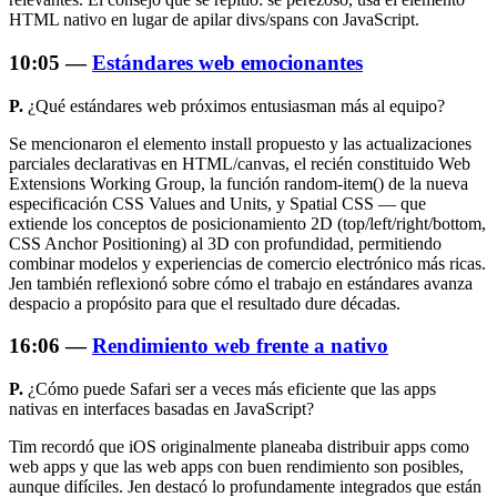
HTML nativo en lugar de apilar divs/spans con JavaScript.
10:05 —
Estándares web emocionantes
P.
¿Qué estándares web próximos entusiasman más al equipo?
Se mencionaron el elemento install propuesto y las actualizaciones
parciales declarativas en HTML/canvas, el recién constituido Web
Extensions Working Group, la función
random-item()
de la nueva
especificación CSS Values and Units, y Spatial CSS — que
extiende los conceptos de posicionamiento 2D (top/left/right/bottom,
CSS Anchor Positioning) al 3D con profundidad, permitiendo
combinar modelos y experiencias de comercio electrónico más ricas.
Jen también reflexionó sobre cómo el trabajo en estándares avanza
despacio a propósito para que el resultado dure décadas.
16:06 —
Rendimiento web frente a nativo
P.
¿Cómo puede Safari ser a veces más eficiente que las apps
nativas en interfaces basadas en JavaScript?
Tim recordó que iOS originalmente planeaba distribuir apps como
web apps y que las web apps con buen rendimiento son posibles,
aunque difíciles. Jen destacó lo profundamente integrados que están