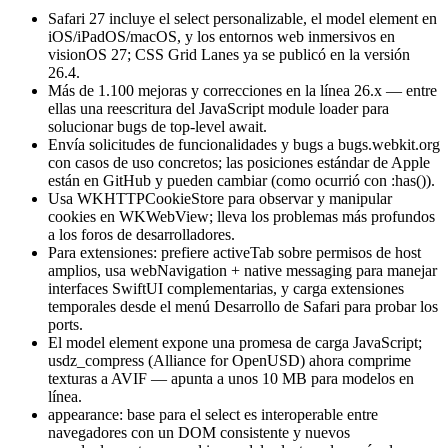
Safari 27 incluye el select personalizable, el model element en
iOS/iPadOS/macOS, y los entornos web inmersivos en
visionOS 27; CSS Grid Lanes ya se publicó en la versión
26.4.
Más de 1.100 mejoras y correcciones en la línea 26.x — entre
ellas una reescritura del JavaScript module loader para
solucionar bugs de top-level await.
Envía solicitudes de funcionalidades y bugs a bugs.webkit.org
con casos de uso concretos; las posiciones estándar de Apple
están en GitHub y pueden cambiar (como ocurrió con
:has()
).
Usa WKHTTPCookieStore para observar y manipular
cookies en WKWebView; lleva los problemas más profundos
a los foros de desarrolladores.
Para extensiones: prefiere activeTab sobre permisos de host
amplios, usa webNavigation + native messaging para manejar
interfaces SwiftUI complementarias, y carga extensiones
temporales desde el menú Desarrollo de Safari para probar los
ports.
El model element expone una promesa de carga JavaScript;
usdz_compress
(Alliance for OpenUSD) ahora comprime
texturas a AVIF — apunta a unos 10 MB para modelos en
línea.
appearance: base
para el select es interoperable entre
navegadores con un DOM consistente y nuevos