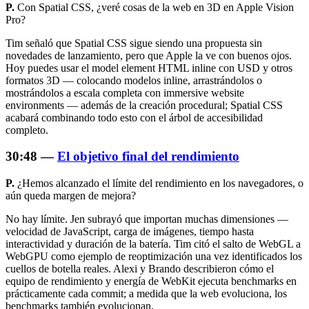
P.
Con Spatial CSS, ¿veré cosas de la web en 3D en Apple Vision
Pro?
Tim señaló que Spatial CSS sigue siendo una propuesta sin
novedades de lanzamiento, pero que Apple la ve con buenos ojos.
Hoy puedes usar el model element HTML inline con USD y otros
formatos 3D — colocando modelos inline, arrastrándolos o
mostrándolos a escala completa con immersive website
environments — además de la creación procedural; Spatial CSS
acabará combinando todo esto con el árbol de accesibilidad
completo.
30:48 —
El objetivo final del rendimiento
P.
¿Hemos alcanzado el límite del rendimiento en los navegadores, o
aún queda margen de mejora?
No hay límite. Jen subrayó que importan muchas dimensiones —
velocidad de JavaScript, carga de imágenes, tiempo hasta
interactividad y duración de la batería. Tim citó el salto de WebGL a
WebGPU como ejemplo de reoptimización una vez identificados los
cuellos de botella reales. Alexi y Brando describieron cómo el
equipo de rendimiento y energía de WebKit ejecuta benchmarks en
prácticamente cada commit; a medida que la web evoluciona, los
benchmarks también evolucionan.