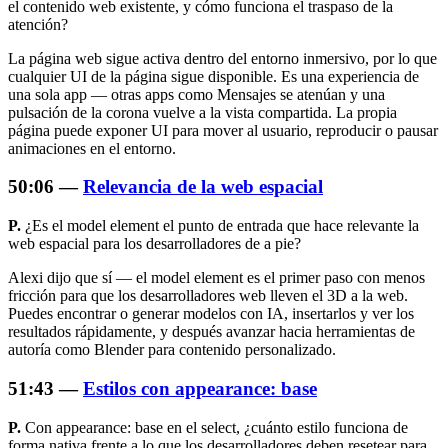
el contenido web existente, y cómo funciona el traspaso de la
atención?
La página web sigue activa dentro del entorno inmersivo, por lo que
cualquier UI de la página sigue disponible. Es una experiencia de
una sola app — otras apps como Mensajes se atenúan y una
pulsación de la corona vuelve a la vista compartida. La propia
página puede exponer UI para mover al usuario, reproducir o pausar
animaciones en el entorno.
50:06 —
Relevancia de la web espacial
P.
¿Es el model element el punto de entrada que hace relevante la
web espacial para los desarrolladores de a pie?
Alexi dijo que sí — el model element es el primer paso con menos
fricción para que los desarrolladores web lleven el 3D a la web.
Puedes encontrar o generar modelos con IA, insertarlos y ver los
resultados rápidamente, y después avanzar hacia herramientas de
autoría como Blender para contenido personalizado.
51:43 —
Estilos con appearance: base
P.
Con
appearance: base
en el select, ¿cuánto estilo funciona de
forma nativa frente a lo que los desarrolladores deben resetear para