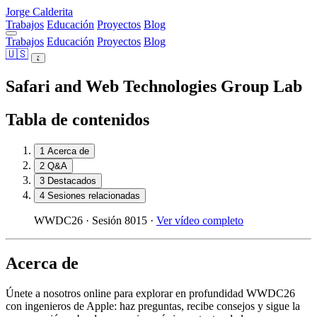
Jorge Calderita
Trabajos
Educación
Proyectos
Blog
Trabajos
Educación
Proyectos
Blog
🇺🇸
Safari and Web Technologies Group Lab
Tabla de contenidos
1
Acerca de
2
Q&A
3
Destacados
4
Sesiones relacionadas
WWDC26 · Sesión 8015 ·
Ver vídeo completo
Acerca de
Únete a nosotros online para explorar en profundidad WWDC26
con ingenieros de Apple: haz preguntas, recibe consejos y sigue la