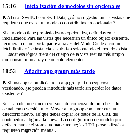
15:16 —
Inicialización de modelos sin opcionales
P.
Al usar SwiftUI con SwiftData, ¿cómo se gestionan las vistas que
requieren que exista un modelo con atributos no opcionales?
Si el modelo tiene propiedades no opcionales, defínelas en el
inicializador. Para las vistas que necesitan un único objeto existente,
recupéralo en una vista padre a través del ModelContext con un
fetch limit de 1 e instancia la subvista solo cuando el modelo exista
— sacar esa lógica fuera del cuerpo de la vista resulta más limpio
que consultar un array de un solo elemento.
18:53 —
Añadir app group más tarde
P.
Si una app se publicó sin un app group ni un esquema
versionado, ¿se pueden introducir más tarde sin perder los datos
existentes?
Sí — añade un esquema versionado comenzando por el estado
actual como versión uno. Mover a un group container crea un
directorio nuevo, así que debes copiar los datos de la URL del
contenedor antiguo a la nueva. La configuración de modelo por
defecto mueve el store automáticamente; las URL personalizadas
requieren migración manual.