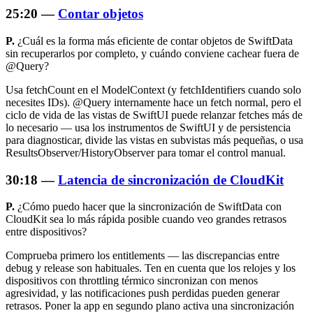
25:20 —
Contar objetos
P.
¿Cuál es la forma más eficiente de contar objetos de SwiftData
sin recuperarlos por completo, y cuándo conviene cachear fuera de
@Query?
Usa
fetchCount
en el ModelContext (y
fetchIdentifiers
cuando solo
necesites IDs). @Query internamente hace un fetch normal, pero el
ciclo de vida de las vistas de SwiftUI puede relanzar fetches más de
lo necesario — usa los instrumentos de SwiftUI y de persistencia
para diagnosticar, divide las vistas en subvistas más pequeñas, o usa
ResultsObserver/HistoryObserver para tomar el control manual.
30:18 —
Latencia de sincronización de CloudKit
P.
¿Cómo puedo hacer que la sincronización de SwiftData con
CloudKit sea lo más rápida posible cuando veo grandes retrasos
entre dispositivos?
Comprueba primero los entitlements — las discrepancias entre
debug y release son habituales. Ten en cuenta que los relojes y los
dispositivos con throttling térmico sincronizan con menos
agresividad, y las notificaciones push perdidas pueden generar
retrasos. Poner la app en segundo plano activa una sincronización