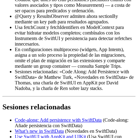
valores asociados y tipos como
Measurement
) — a costa de
ser opacos para predicados y ordenación.
@Query y ResultsObserver admiten ahora
sectionBy
mediante un key path para resultados agrupados.
Usa
fetchCount
y
fetchIdentifiers
en ModelContext para
evitar hidratar modelos completos; combínalos con los
Instruments de SwiftUI y persistencia para detectar refetches
innecesarios.
En configuraciones multiproceso (widgets, App Intents),
asigna a un solo proceso la propiedad de las migraciones,
omite el plan de migración en las extensiones y comparte
mediante un group container — consulta Sample Trips.
Sesiones relacionadas: «Code Along: Add Persistence with
SwiftData» de Matthew Turk, «Novedades en SwiftData» de
Thomas, una charla de SwiftUI en AppKit por David
Nadoba, y la charla de Ren sobre lazy stacks.
Sesiones relacionadas
Code-along: Add persistence with SwiftData
(Code-along:
Añade persistencia con SwiftData)
What’s new in SwiftData
(Novedades en SwiftData)
Use SwiftUI with AppKit and UIKit
(Usa SwiftUI con