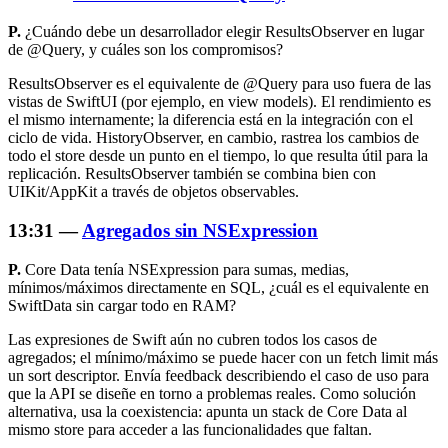
P.
¿Cuándo debe un desarrollador elegir ResultsObserver en lugar
de @Query, y cuáles son los compromisos?
ResultsObserver es el equivalente de @Query para uso fuera de las
vistas de SwiftUI (por ejemplo, en view models). El rendimiento es
el mismo internamente; la diferencia está en la integración con el
ciclo de vida. HistoryObserver, en cambio, rastrea los cambios de
todo el store desde un punto en el tiempo, lo que resulta útil para la
replicación. ResultsObserver también se combina bien con
UIKit/AppKit a través de objetos observables.
13:31 —
Agregados sin NSExpression
P.
Core Data tenía NSExpression para sumas, medias,
mínimos/máximos directamente en SQL, ¿cuál es el equivalente en
SwiftData sin cargar todo en RAM?
Las expresiones de Swift aún no cubren todos los casos de
agregados; el mínimo/máximo se puede hacer con un fetch limit más
un sort descriptor. Envía feedback describiendo el caso de uso para
que la API se diseñe en torno a problemas reales. Como solución
alternativa, usa la coexistencia: apunta un stack de Core Data al
mismo store para acceder a las funcionalidades que faltan.