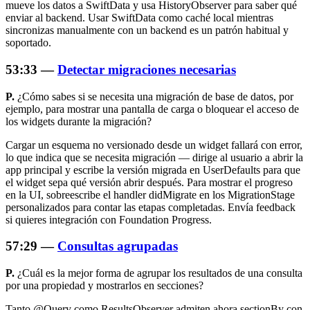
mueve los datos a SwiftData y usa HistoryObserver para saber qué
enviar al backend. Usar SwiftData como caché local mientras
sincronizas manualmente con un backend es un patrón habitual y
soportado.
53:33 —
Detectar migraciones necesarias
P.
¿Cómo sabes si se necesita una migración de base de datos, por
ejemplo, para mostrar una pantalla de carga o bloquear el acceso de
los widgets durante la migración?
Cargar un esquema no versionado desde un widget fallará con error,
lo que indica que se necesita migración — dirige al usuario a abrir la
app principal y escribe la versión migrada en UserDefaults para que
el widget sepa qué versión abrir después. Para mostrar el progreso
en la UI, sobreescribe el handler
didMigrate
en los MigrationStage
personalizados para contar las etapas completadas. Envía feedback
si quieres integración con Foundation Progress.
57:29 —
Consultas agrupadas
P.
¿Cuál es la mejor forma de agrupar los resultados de una consulta
por una propiedad y mostrarlos en secciones?
Tanto @Query como ResultsObserver admiten ahora
sectionBy
con