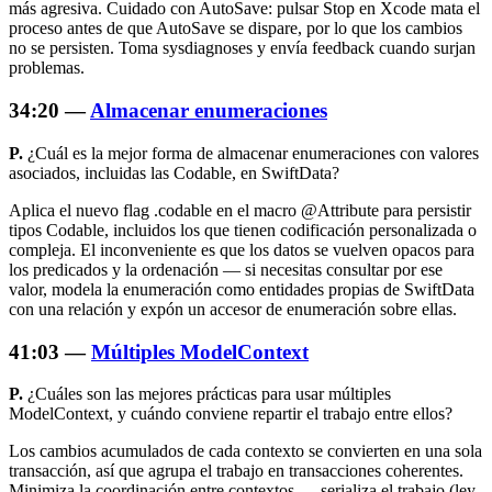
más agresiva. Cuidado con AutoSave: pulsar Stop en Xcode mata el
proceso antes de que AutoSave se dispare, por lo que los cambios
no se persisten. Toma sysdiagnoses y envía feedback cuando surjan
problemas.
34:20 —
Almacenar enumeraciones
P.
¿Cuál es la mejor forma de almacenar enumeraciones con valores
asociados, incluidas las Codable, en SwiftData?
Aplica el nuevo flag
.codable
en el macro @Attribute para persistir
tipos Codable, incluidos los que tienen codificación personalizada o
compleja. El inconveniente es que los datos se vuelven opacos para
los predicados y la ordenación — si necesitas consultar por ese
valor, modela la enumeración como entidades propias de SwiftData
con una relación y expón un accesor de enumeración sobre ellas.
41:03 —
Múltiples ModelContext
P.
¿Cuáles son las mejores prácticas para usar múltiples
ModelContext, y cuándo conviene repartir el trabajo entre ellos?
Los cambios acumulados de cada contexto se convierten en una sola
transacción, así que agrupa el trabajo en transacciones coherentes.
Minimiza la coordinación entre contextos — serializa el trabajo (ley