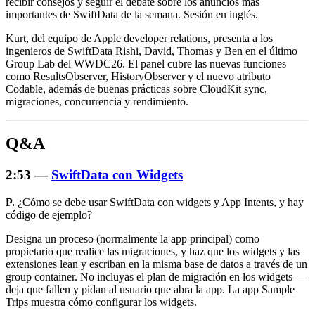
recibir consejos y seguir el debate sobre los anuncios más
importantes de SwiftData de la semana. Sesión en inglés.
Kurt, del equipo de Apple developer relations, presenta a los
ingenieros de SwiftData Rishi, David, Thomas y Ben en el último
Group Lab del WWDC26. El panel cubre las nuevas funciones
como ResultsObserver, HistoryObserver y el nuevo atributo
Codable, además de buenas prácticas sobre CloudKit sync,
migraciones, concurrencia y rendimiento.
Q&A
2:53 —
SwiftData con Widgets
P.
¿Cómo se debe usar SwiftData con widgets y App Intents, y hay
código de ejemplo?
Designa un proceso (normalmente la app principal) como
propietario que realice las migraciones, y haz que los widgets y las
extensiones lean y escriban en la misma base de datos a través de un
group container. No incluyas el plan de migración en los widgets —
deja que fallen y pidan al usuario que abra la app. La app Sample
Trips muestra cómo configurar los widgets.