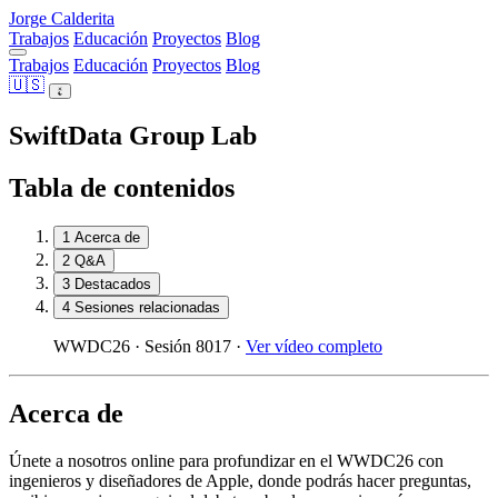
Jorge Calderita
Trabajos
Educación
Proyectos
Blog
Trabajos
Educación
Proyectos
Blog
🇺🇸
SwiftData Group Lab
Tabla de contenidos
1
Acerca de
2
Q&A
3
Destacados
4
Sesiones relacionadas
WWDC26 · Sesión 8017 ·
Ver vídeo completo
Acerca de
Únete a nosotros online para profundizar en el WWDC26 con
ingenieros y diseñadores de Apple, donde podrás hacer preguntas,