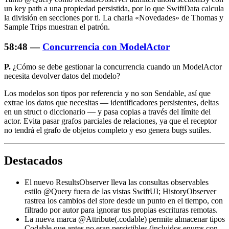
un key path a una propiedad persistida, por lo que SwiftData calcula
la división en secciones por ti. La charla «Novedades» de Thomas y
Sample Trips muestran el patrón.
58:48 —
Concurrencia con ModelActor
P.
¿Cómo se debe gestionar la concurrencia cuando un ModelActor
necesita devolver datos del modelo?
Los modelos son tipos por referencia y no son Sendable, así que
extrae los datos que necesitas — identificadores persistentes, deltas
en un struct o diccionario — y pasa copias a través del límite del
actor. Evita pasar grafos parciales de relaciones, ya que el receptor
no tendrá el grafo de objetos completo y eso genera bugs sutiles.
Destacados
El nuevo ResultsObserver lleva las consultas observables
estilo @Query fuera de las vistas SwiftUI; HistoryObserver
rastrea los cambios del store desde un punto en el tiempo, con
filtrado por autor para ignorar tus propias escrituras remotas.
La nueva marca
@Attribute(.codable)
permite almacenar tipos
Codable que antes no eran persistibles (incluidos enums con