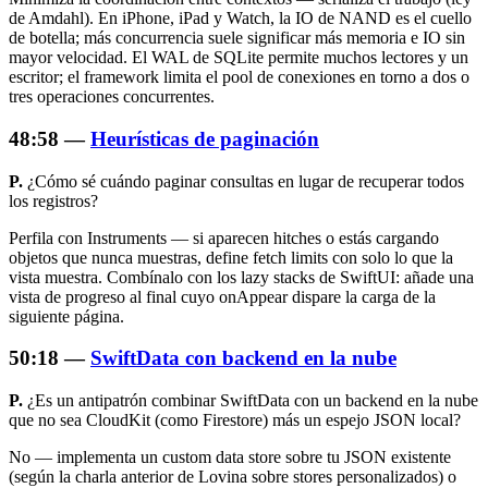
de Amdahl). En iPhone, iPad y Watch, la IO de NAND es el cuello
de botella; más concurrencia suele significar más memoria e IO sin
mayor velocidad. El WAL de SQLite permite muchos lectores y un
escritor; el framework limita el pool de conexiones en torno a dos o
tres operaciones concurrentes.
48:58 —
Heurísticas de paginación
P.
¿Cómo sé cuándo paginar consultas en lugar de recuperar todos
los registros?
Perfila con Instruments — si aparecen hitches o estás cargando
objetos que nunca muestras, define fetch limits con solo lo que la
vista muestra. Combínalo con los lazy stacks de SwiftUI: añade una
vista de progreso al final cuyo
onAppear
dispare la carga de la
siguiente página.
50:18 —
SwiftData con backend en la nube
P.
¿Es un antipatrón combinar SwiftData con un backend en la nube
que no sea CloudKit (como Firestore) más un espejo JSON local?
No — implementa un custom data store sobre tu JSON existente
(según la charla anterior de Lovina sobre stores personalizados) o