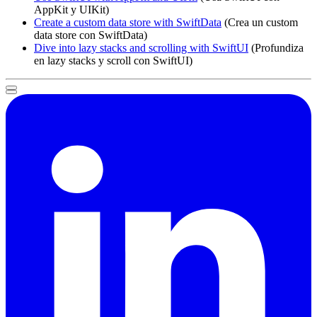
AppKit y UIKit)
Create a custom data store with SwiftData
(Crea un custom
data store con SwiftData)
Dive into lazy stacks and scrolling with SwiftUI
(Profundiza
en lazy stacks y scroll con SwiftUI)