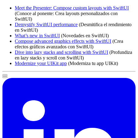
Meet the Presenter: Compose custom layouts with SwiftUI
(Conoce al ponente: Crea layouts personalizados con
SwiftUI)
Demystify SwiftUI performance
(Desmitifica el rendimiento
en SwiftUI)
What’s new in SwiftUI
(Novedades en SwiftUI)
Compose advanced graphics effects with SwiftUI
(Crea
efectos gráficos avanzados con SwiftUI)
Dive into lazy stacks and scrolling with SwiftUI
(Profundiza
en lazy stacks y scroll con SwiftUI)
Modernize your UIKit app
(Moderniza tu app UIKit)