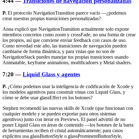
4:44 —
Transiciones de navegación personalizadas
P.
El protocolo NavigationTransition parece vacío —¿podemos
crear nuestras propias transiciones personalizadas?
Anna explicó que NavigationTransition actualmente solo expone
miembros concretos como zoom y crossFade, no una forma de crear
los propios, así que conviene enviar feedback con casos de uso.
Como novedad este año, las transiciones de navegación pueden
cambiarse de forma dinámica, y para vistas que no son de
NavigationStack puedes manejar tus propias transiciones usando
Animatable, keyframe animations, modificadores y Metal shaders.
7:20 —
Liquid Glass y agentes
P.
¿Cómo podemos usar la inteligencia de codificación de Xcode y
los modelos agentivos para construir vistas con Liquid Glass, y
cómo se debe usar
glassEffect
en los botones?
Stephen recomendó las nuevas skills de Xcode (que funcionan con
cualquier modelo y se pueden exportar para otros sistemas
agentivos) junto con iterar en Previews. El panel advirtió de no
poner Liquid Glass en áreas de contenido —los botones de la barra
de herramientas reciben el cristal automáticamente; para casos
explícitos usa glassButtonStyle o glassProminentButtonStyle,