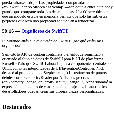
pueda saltarse trabajo. Las propiedades computadas con
@ViewBuilder no ofrecen esa ventaja —son equivalentes a un
body
grande que comparte todas las dependencias. Usa Observable para
que un modelo estable en memoria permita que solo las subvistas
pequeñas que leen una propiedad se vuelvan a renderizar.
58:16 —
Orgullosos de SwiftUI
P.
Mirando atrás a la evolución de SwiftUI, ¿de qué estáis más
orgullosos?
Sam citó la API de custom containers y el enfoque semántico y
orientado al flujo de datos de SwiftUI para la UI de plataforma.
Russell señaló que SwiftUI ahora impulsa componentes centrales de
UIKit como las interioridades de UINavigationController. Nick
destacó al propio equipo, Stephen elogió la sustitución de puntos
débiles como GeometryReader por APIs más precisas
(onGeometryChange, onScrollVisibilityChange), y Anna subrayó la
exposición de bloques de construcción de bajo nivel para que los
desarrolladores puedan crear sus propias piezas personalizadas.
Destacados