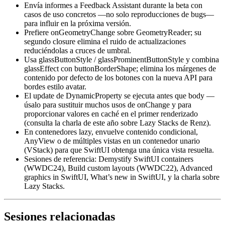
Envía informes a Feedback Assistant durante la beta con
casos de uso concretos —no solo reproducciones de bugs—
para influir en la próxima versión.
Prefiere onGeometryChange sobre GeometryReader; su
segundo closure elimina el ruido de actualizaciones
reduciéndolas a cruces de umbral.
Usa glassButtonStyle / glassProminentButtonStyle y combina
glassEffect con
buttonBorderShape
; elimina los márgenes de
contenido por defecto de los botones con la nueva API para
bordes estilo avatar.
El
update
de DynamicProperty se ejecuta antes que
body
—
úsalo para sustituir muchos usos de onChange y para
proporcionar valores en caché en el primer renderizado
(consulta la charla de este año sobre Lazy Stacks de Renz).
En contenedores lazy, envuelve contenido condicional,
AnyView o de múltiples vistas en un contenedor unario
(VStack) para que SwiftUI obtenga una única vista resuelta.
Sesiones de referencia: Demystify SwiftUI containers
(WWDC24), Build custom layouts (WWDC22), Advanced
graphics in SwiftUI, What’s new in SwiftUI, y la charla sobre
Lazy Stacks.
Sesiones relacionadas