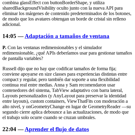
combina glassEffect con
buttonBorderShape
, y utiliza
sharedBackgroundVisibility
oculto junto con la nueva API para
eliminar los márgenes de contenido predeterminados de los botones,
de modo que los avatares obtengan un borde de cristal sin relleno
adicional.
14:05 —
Adaptación a tamaños de ventana
P.
Con las ventanas redimensionables y el simulador
redimensionable, ¿qué APIs deberíamos usar para gestionar tamaños
de pantalla variables?
Russell dijo que no hay que codificar tamaños de forma fija;
conviene apoyarse en size classes para experiencias distintas entre
compact y regular, pero también dar soporte a una flexibilidad
continua real entre medias. Anna y Sam recomendaron usar
contenedores del sistema, TabView adaptativo con barra lateral,
Layouts personalizados (y AnyLayout para preservar la identidad
entre layouts), custom containers, ViewThatFits con moderación a
alto nivel, y onGeometryChange en lugar de GeometryReader —su
segundo cierre aplica debounce a las actualizaciones, de modo que
el trabajo solo ocurre cuando se cruzan umbrales.
22:04 —
Aprender el flujo de datos