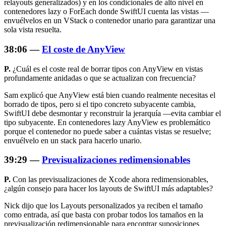
relayouts generalizados) y en los condicionales de alto nivel en
contenedores lazy o ForEach donde SwiftUI cuenta las vistas —
envuélvelos en un VStack o contenedor unario para garantizar una
sola vista resuelta.
38:06 —
El coste de AnyView
P.
¿Cuál es el coste real de borrar tipos con AnyView en vistas
profundamente anidadas o que se actualizan con frecuencia?
Sam explicó que AnyView está bien cuando realmente necesitas el
borrado de tipos, pero si el tipo concreto subyacente cambia,
SwiftUI debe desmontar y reconstruir la jerarquía —evita cambiar el
tipo subyacente. En contenedores lazy AnyView es problemático
porque el contenedor no puede saber a cuántas vistas se resuelve;
envuélvelo en un stack para hacerlo unario.
39:29 —
Previsualizaciones redimensionables
P.
Con las previsualizaciones de Xcode ahora redimensionables,
¿algún consejo para hacer los layouts de SwiftUI más adaptables?
Nick dijo que los Layouts personalizados ya reciben el tamaño
como entrada, así que basta con probar todos los tamaños en la
previsualización redimensionable para encontrar suposiciones