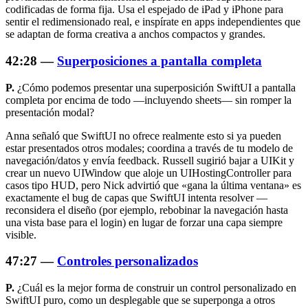
codificadas de forma fija. Usa el espejado de iPad y iPhone para
sentir el redimensionado real, e inspírate en apps independientes que
se adaptan de forma creativa a anchos compactos y grandes.
42:28 —
Superposiciones a pantalla completa
P.
¿Cómo podemos presentar una superposición SwiftUI a pantalla
completa por encima de todo —incluyendo sheets— sin romper la
presentación modal?
Anna señaló que SwiftUI no ofrece realmente esto si ya pueden
estar presentados otros modales; coordina a través de tu modelo de
navegación/datos y envía feedback. Russell sugirió bajar a UIKit y
crear un nuevo UIWindow que aloje un UIHostingController para
casos tipo HUD, pero Nick advirtió que «gana la última ventana» es
exactamente el bug de capas que SwiftUI intenta resolver —
reconsidera el diseño (por ejemplo, rebobinar la navegación hasta
una vista base para el login) en lugar de forzar una capa siempre
visible.
47:27 —
Controles personalizados
P.
¿Cuál es la mejor forma de construir un control personalizado en
SwiftUI puro, como un desplegable que se superponga a otros