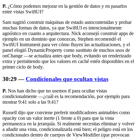
P.
¿Cómo podemos mejorar en la gestión de datos y en pasarlos
entre vistas SwiftUI?
Sam sugirió construir máquinas de estado autocontenidas y probar
muchas formas de datos, ya que SwiftUI es intencionalmente
agnóstico en cuanto a arquitectura. Nick aconsejó construir apps de
ejemplo en un dominio que conozcas, Stephen recomendó el
SwiftUI Instrument para ver cómo fluyen las actualizaciones, y el
panel elogió DynamicProperty como sustituto de muchos usos de
onChange —se actualiza antes que
body
, evitando un renderizado
extra y permitiendo que los valores en caché estén disponibles en el
primer ciclo de
body
.
30:29 —
Condicionales que ocultan vistas
P.
Nos han dicho que no usemos
if
para ocultar vistas
condicionalmente —¿cuál es la recomendación, por ejemplo para
mostrar 9:41 solo a las 9:41?
Russell dijo que conviene preferir modificadores animables como
opacity
con un valor inerte (1 frente a 0) para que la vista
permanezca en la jerarquía. Si realmente necesitas eliminar y volver
a añadir una vista, condicionalizarla está bien; el peligro está en los
condicionales dentro de cuerpos de ViewModifier (que provocan