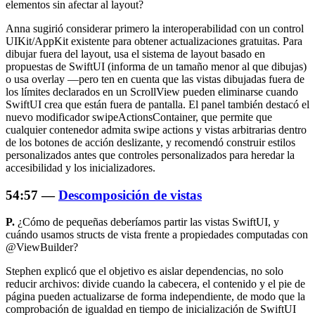
elementos sin afectar al layout?
Anna sugirió considerar primero la interoperabilidad con un control
UIKit/AppKit existente para obtener actualizaciones gratuitas. Para
dibujar fuera del layout, usa el sistema de layout basado en
propuestas de SwiftUI (informa de un tamaño menor al que dibujas)
o usa
overlay
—pero ten en cuenta que las vistas dibujadas fuera de
los límites declarados en un ScrollView pueden eliminarse cuando
SwiftUI crea que están fuera de pantalla. El panel también destacó el
nuevo modificador swipeActionsContainer, que permite que
cualquier contenedor admita swipe actions y vistas arbitrarias dentro
de los botones de acción deslizante, y recomendó construir estilos
personalizados antes que controles personalizados para heredar la
accesibilidad y los inicializadores.
54:57 —
Descomposición de vistas
P.
¿Cómo de pequeñas deberíamos partir las vistas SwiftUI, y
cuándo usamos structs de vista frente a propiedades computadas con
@ViewBuilder
?
Stephen explicó que el objetivo es aislar dependencias, no solo
reducir archivos: divide cuando la cabecera, el contenido y el pie de
página pueden actualizarse de forma independiente, de modo que la
comprobación de igualdad en tiempo de inicialización de SwiftUI