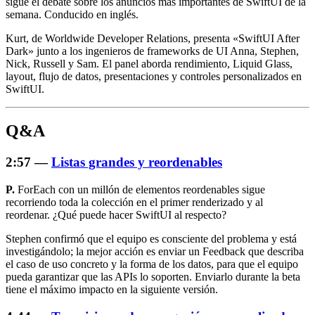
sigue el debate sobre los anuncios más importantes de SwiftUI de la
semana. Conducido en inglés.
Kurt, de Worldwide Developer Relations, presenta «SwiftUI After
Dark» junto a los ingenieros de frameworks de UI Anna, Stephen,
Nick, Russell y Sam. El panel aborda rendimiento, Liquid Glass,
layout, flujo de datos, presentaciones y controles personalizados en
SwiftUI.
Q&A
2:57 —
Listas grandes y reordenables
P.
ForEach con un millón de elementos reordenables sigue
recorriendo toda la colección en el primer renderizado y al
reordenar. ¿Qué puede hacer SwiftUI al respecto?
Stephen confirmó que el equipo es consciente del problema y está
investigándolo; la mejor acción es enviar un Feedback que describa
el caso de uso concreto y la forma de los datos, para que el equipo
pueda garantizar que las APIs lo soporten. Enviarlo durante la beta
tiene el máximo impacto en la siguiente versión.