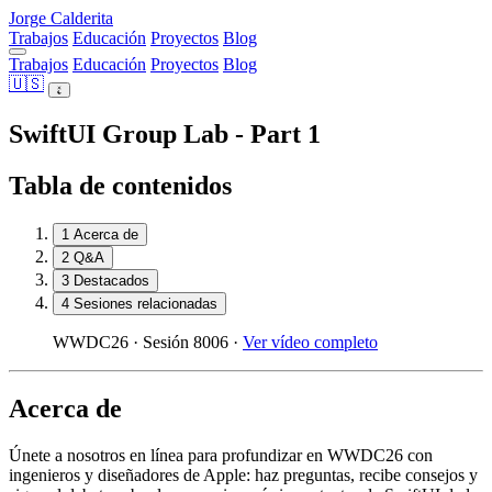
Jorge Calderita
Trabajos
Educación
Proyectos
Blog
Trabajos
Educación
Proyectos
Blog
🇺🇸
SwiftUI Group Lab - Part 1
Tabla de contenidos
1
Acerca de
2
Q&A
3
Destacados
4
Sesiones relacionadas
WWDC26 · Sesión 8006 ·
Ver vídeo completo
Acerca de
Únete a nosotros en línea para profundizar en WWDC26 con
ingenieros y diseñadores de Apple: haz preguntas, recibe consejos y